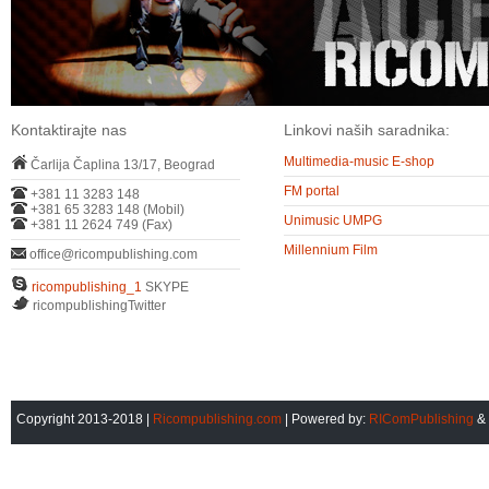
Kontaktirajte nas
Linkovi naših saradnika:
Multimedia-music E-shop
Čarlija Čaplina 13/17, Beograd
FM portal
+381 11 3283 148
+381 65 3283 148 (Mobil)
Unimusic UMPG
+381 11 2624 749 (Fax)
Millennium Film
office@ricompublishing.com
ricompublishing_1
SKYPE
ricompublishingTwitter
Copyright 2013-2018 |
Ricompublishing.com
| Powered by:
RIComPublishing
&