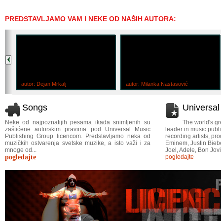
PREDSTAVLJAMO VAM I NEKE OD NAŠIH AUTORA:
autor: Dejan Mrkalj
autor: Milanka Nastasović
Songs
Universa
Neke od najpoznatijih pesama ikada snimljenih su
The world's gr
zaštićene autorskim pravima pod Universal Music
leader in music publi
Publishing Group licencom. Predstavljamo neka od
recording artists, p
muzičkih ostvarenja svetske muzike, a isto važi i za
Eminem, Justin Bieber
mnoge od...
Joel, Adele, Bon Jovi
pogledajte
pogledajte