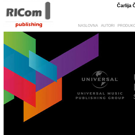
Čarlija 
NASLOVNA
AUTORI
PRODUKC