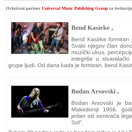
Ovlašćeni partner
Universal Music Publishing Group
za teritorij
Bend Kasirke ,
Bend Kasirke formiran j
Svaki njegov član donos
muzički ukus, percepciju
integriše u stvaralačk
grupe ljudi. Od dana kada je formiran, bend Kasir
Bodan Arsovski ,
Bodan Arsovski je bas
Makedoniji 1956. god
jedan od osnivača leg
Sol".