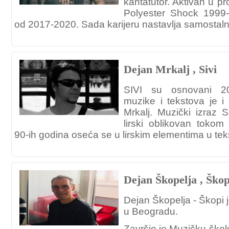
kantatutor. Aktivan u p
Polyester Shock 1999-
od 2017-2020. Sada karijeru nastavlja samostalno
Dejan Mrkalj , Sivi
SIVI su osnovani 20
muzike i tekstova je 
Mrkalj. Muzički izraz S
lirski oblikovan tokom 
90-ih godina oseća se u lirskim elementima u tek
Dejan Škopelja , Škop
Dejan Škopelja - Škopi 
u Beogradu.
Završio je Muzičku škol