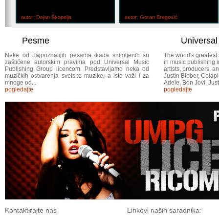
autor: Dejan Škopelja
autor: Goran Bregović
Pesme
Universa
Neke od najpoznatijih pesama ikada snimljenih su
The world's greatest
zaštićene autorskim pravima pod Universal Music
in music publishing i
Publishing Group licencom. Predstavljamo neka od
artists, producers, 
muzičkih ostvarenja svetske muzike, a isto važi i za
Justin Bieber, Coldpl
mnoge od...
Adele, Bon Jovi, Jus
pogledajte
pogledajte
Kontaktirajte nas
Linkovi naših saradnika: