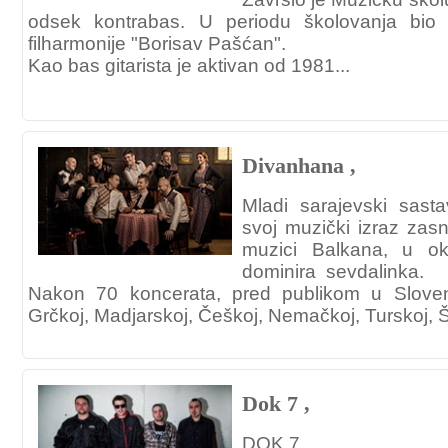
odsek kontrabas. U periodu školovanja bio 
filharmonije "Borisav Pašćan".
Kao bas gitarista je aktivan od 1981...
Divanhana ,
Mladi sarajevski sas
svoj muzički izraz zasn
muzici Balkana, u ok
dominira sevdalinka.
Nakon 70 koncerata, pred publikom u Sloveniji
Grčkoj, Madjarskoj, Češkoj, Nemačkoj, Turskoj, Šv
Dok 7 ,
DOK 7