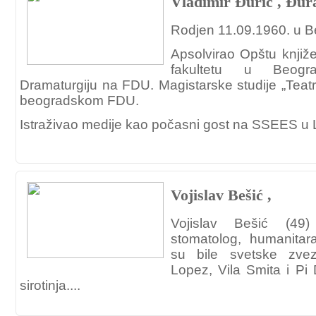
Vladimir Đurić , Đur
Rodjen 11.09.1960. u B
Apsolvirao Opštu knjiž
fakultetu u Beogr
Dramaturgiju na FDU. Magistarske studije „Teatr
beogradskom FDU.
Istraživao medije kao počasni gost na SSEES u 
Vojislav Bešić ,
Vojislav Bešić (49)
stomatolog, humanitara
su bile svetske zve
Lopez, Vila Smita i Pi D
sirotinja....