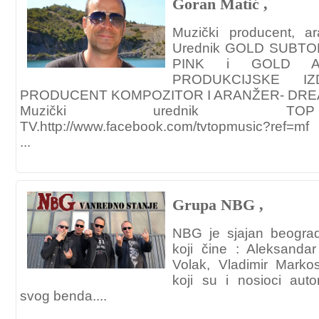
Goran Matić ,
Muzički producent, ar
Urednik GOLD SUBT
PINK i GOLD A
PRODUKCIJSKE IZ
PRODUCENT KOMPOZITOR I ARANŽER- DRE
Muzički urednik T
TV.http://www.facebook.com/tvtopmusic?ref=mf
...
Grupa NBG ,
NBG je sjajan beogra
koji čine : Aleksanda
Volak, Vladimir Marko
koji su i nosioci aut
svog benda....