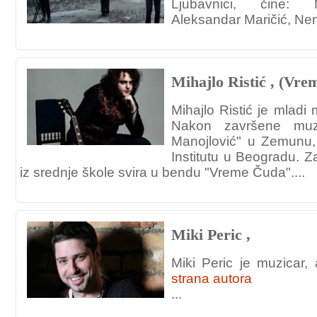
Ljubavnici, čine: 
Aleksandar Maričić, Nena
Mihajlo Ristić , (Vr
Mihajlo Ristić je mladi
Nakon završene muz
Manojlović" u Zemunu,
Institutu u Beogradu. 
iz srednje škole svira u bendu "Vreme Čuda"....
Miki Peric ,
Miki Peric je muzicar, a
strana autora
...