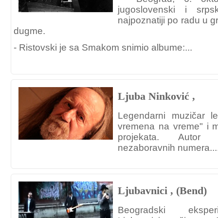
jugoslovenski i srps
najpoznatiji po radu u 
dugme.
- Ristovski je sa Smakom snimio albume:...
Ljuba Ninković ,
Legendarni muzičar l
vremena na vreme" i m
projekata. Autor 
nezaboravnih numera...
Ljubavnici , (Bend)
Beogradski eksper