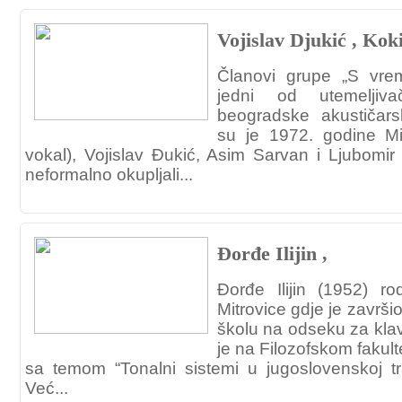
Vojislav Djukić , Kok
Članovi grupe „S vr
jedni od utemeljiv
beogradske akustičar
su je 1972. godine Mi
vokal), Vojislav Đukić, Asim Sarvan i Ljubomir
neformalno okupljali...
Đorđe Ilijin ,
Đorđe Ilijin (1952) 
Mitrovice gdje je završi
školu na odseku za klavi
je na Filozofskom fakult
sa temom “Tonalni sistemi u jugoslovenskoj tra
Već...