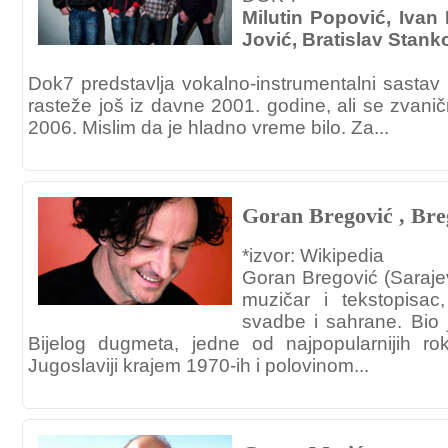
Milutin Popović, Ivan
Jović, Bratislav Stank
Dok7 predstavlja vokalno-instrumentalni sastav i
rasteže još iz davne 2001. godine, ali se zvan
2006. Mislim da je hladno vreme bilo. Za...
Goran Bregović , Bre
*izvor: Wikipedia
Goran Bregović (Sarajev
muzičar i tekstopisa
svadbe i sahrane. Bio
Bijelog dugmeta, jedne od najpopularnijih ro
Jugoslaviji krajem 1970-ih i polovinom...