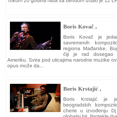
Tokom 20 godina rada sa bendom izdao je 12 LP 
Boris Kovač ,
Boris Kovač je jed
savremenih kompozit
regiona Mađarske, Bug
čiji je rad dosegao
Ameriku. Svira pod uticajima narodne muzike ov
opus može da...
Boris Krstajić ,
Boris Krstajić je j
beogradskih kompozit
cherie u izvođenju D
globalni hit. Protekle d