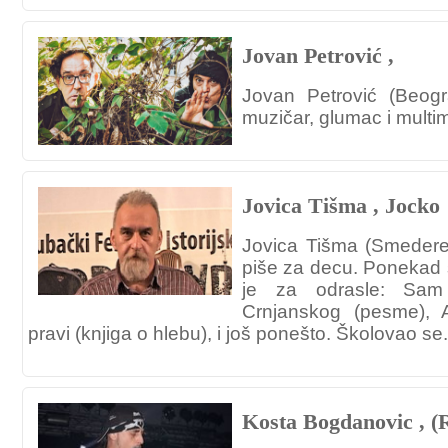
Jovan Petrović ,
Jovan Petrović (Beogr
muzičar, glumac i multim
Jovica Tišma , Jocko
Jovica Tišma (Smeder
piše za decu. Ponekad s
je za odrasle: Sam
Crnjanskog (pesme),
pravi (knjiga o hlebu), i još ponešto. Školovao se.
Kosta Bogdanovic , (