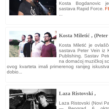
Kosta Bogdanovic j
sastava Rapid Force.
F
...
Kosta Miletić , (Peter
Kosta Miletić je ovlašč
sastava Peter Vein iz
Publishing. Sastav Pe
na domaćoj muzičkoj sc
ovog kvarteta imali primerenog ranijeg iskustv
dobio...
Laza Ristovski ,
Laza Ristovski (Novi Pa
— Beograd, 6. okto