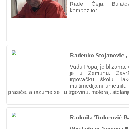
Rade, Čeja, Bulato
kompozitor.
...
Radenko Stojanovic ,
Vudu Popaj je blizanac
je u Zemunu. Završ
trgovačku školu. I
multimedijalni umetnik
prasiće, a razume se i u trgovinu, moleraj, stolariju,
Radmila Todorović Ba
(Naslednici Jovana i 