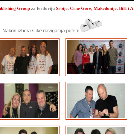
ublishing Group
za teritoriju
Srbije, Crne Gore, Makedonije, BiH i A
Nakon izbora slike navigacija putem