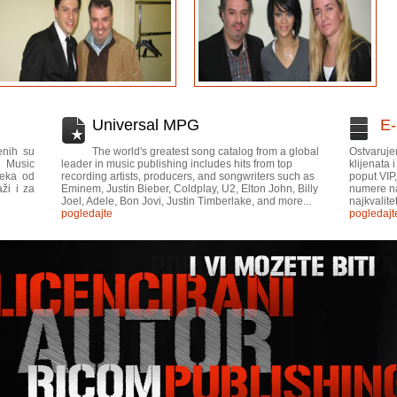
Universal MPG
E
enih su
The world's greatest song catalog from a global
Ostvaruje
l Music
leader in music publishing includes hits from top
klijenata
neka od
recording artists, producers, and songwriters such as
poput VIP
ži i za
Eminem, Justin Bieber, Coldplay, U2, Elton John, Billy
numere na
Joel, Adele, Bon Jovi, Justin Timberlake, and more...
najkvalite
pogledajte
pogledajt