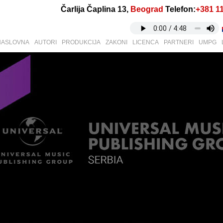
Čarlija Čaplina 13,
Beograd
Telefon:
+381 1
NASLOVNA
AUTORI
PRODUKCIJA
ZAKONI
LICENCA
PARTNERI
UMPG