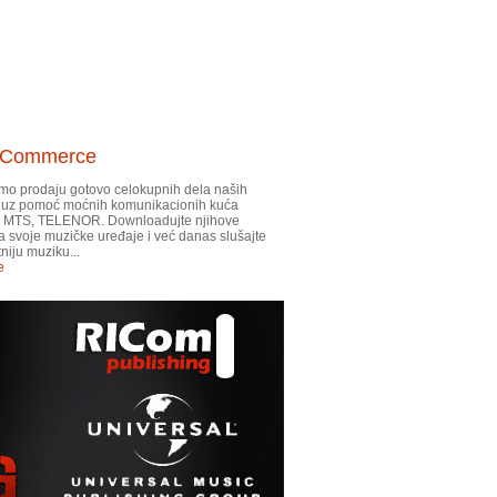
-Commerce
mo prodaju gotovo celokupnih dela naših
 i uz pomoć moćnih komunikacionih kuća
, MTS, TELENOR. Downloadujte njihove
 svoje muzičke uređaje i već danas slušajte
tniju muziku...
e