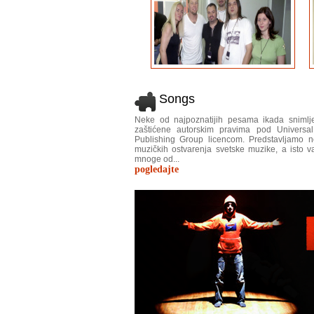
Songs
Neke od najpoznatijih pesama ikada snimlj
zaštićene autorskim pravima pod Universa
Publishing Group licencom. Predstavljamo 
muzičkih ostvarenja svetske muzike, a isto va
mnoge od...
pogledajte