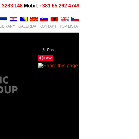
1 3283 148
Mobil:
+381 65 262 4749
LIBRARY
GALERIJA
KONTAKT
TOP LISTA
Save